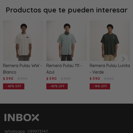
Productos que te pueden interesar
Remera Pulau WW -
Remera Pulau 111 -
Remera Pulau Lunita
Blanco
Azul
- Verde
590
990
590
990
590
690
$
$
$
$
$
$
40
40
14
Whatsapp: 099973147