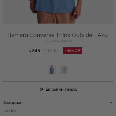
Remera Converse Think Outside - Azul
CO100276661745
845
1.690
$
$
50
UBICAR EN TIENDA
Descripción
Detalles: