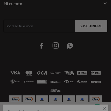
Mi cuenta
SUSCRIBIRME




36
38