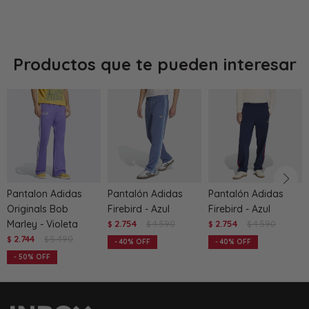
Productos que te pueden interesar
Pantalon Adidas
Pantalón Adidas
Pantalón Adidas
Originals Bob
Firebird - Azul
Firebird - Azul
Marley - Violeta
2.754
4.590
2.754
4.590
$
$
$
$
2.744
5.490
$
$
40
40
50