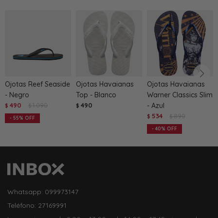
Ojotas Reef Seaside
Ojotas Havaianas
Ojotas Havaianas
- Negro
Top - Blanco
Warner Classics Slim
490
1.090
490
- Azul
$
$
$
534
890
$
$
55
40
Whatsapp: 099973147
Teléfono: 27169991