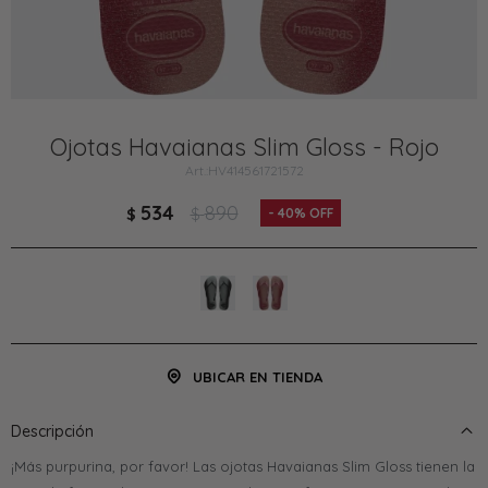
Ojotas Havaianas Slim Gloss - Rojo
HV414561721572
534
890
$
$
40
UBICAR EN TIENDA
Descripción
¡Más purpurina, por favor! Las ojotas Havaianas Slim Gloss tienen la