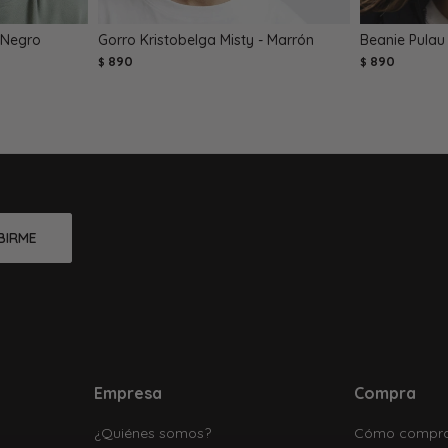
 Negro
Gorro Kristobelga Misty - Marrón
Beanie Pulau
890
890
$
$
BIRME
Empresa
Compra
¿Quiénes somos?
Cómo compr