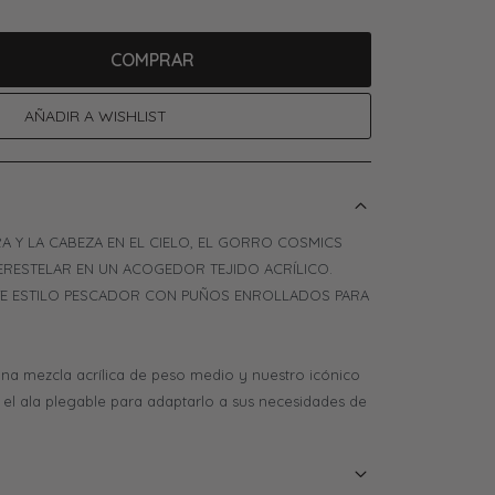
COMPRAR
RA Y LA CABEZA EN EL CIELO, EL GORRO COSMICS
RESTELAR EN UN ACOGEDOR TEJIDO ACRÍLICO.
E ESTILO PESCADOR CON PUÑOS ENROLLADOS PARA
na mezcla acrílica de peso medio y nuestro icónico
e el ala plegable para adaptarlo a sus necesidades de