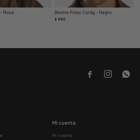
 - Rosa
Beanie Pulau Cordy - Negro
G
990
$
$



Mi cuenta
ar
Mi cuenta