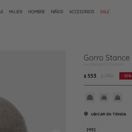
AS
MUJER
HOMBRE
NIÑOS
ACCESORIOS
SALE
Gorro Stance 
STA260C21STA4909
553
790
$
$
30
UBICAR EN TIENDA
2932