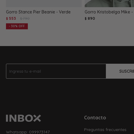
Gorro Stance Pier Beanie - Verde
Gorro Kristobelga Mike -
553
790
890
$
$
$
30
SUSCRI
Contacto
Preguntas frecuentes
Whatsapp: 099973147