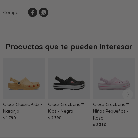


Productos que te pueden interesar
Crocs Classic Kids -
Crocs Crocband™
Crocs Crocband™
Naranja
Kids - Negro
Niños Pequeños -
1.790
2.390
Rosa
$
$
2.390
$