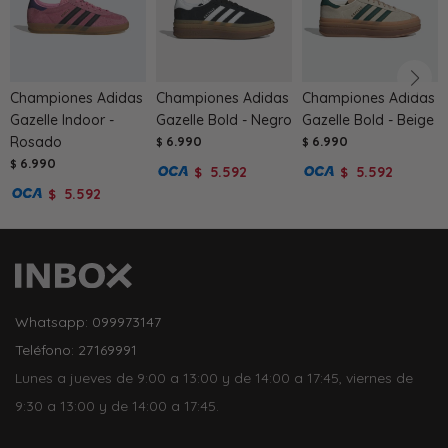
Championes Adidas
Championes Adidas
Championes Adidas
Gazelle Indoor -
Gazelle Bold - Negro
Gazelle Bold - Beige
Rosado
6.990
6.990
$
$
6.990
$
5.592
5.592
$
$
5.592
$
Whatsapp: 099973147
Teléfono: 27169991
Lunes a jueves de 9:00 a 13:00 y de 14:00 a 17:45, viernes de
9:30 a 13:00 y de 14:00 a 17:45.