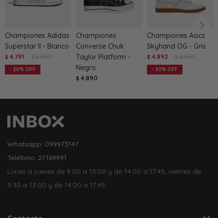
Championes Adidas
Championes
Championes Asics
Superstar II - Blanco
Converse Chuk
Skyhand OG - Gris
4.791
5.990
Taylor Platform -
4.892
6.990
$
$
$
$
Negro
20
30
4.890
$
Whatsapp: 099973147
Teléfono: 27169991
Lunes a jueves de 9:00 a 13:00 y de 14:00 a 17:45, viernes de
9:30 a 13:00 y de 14:00 a 17:45.