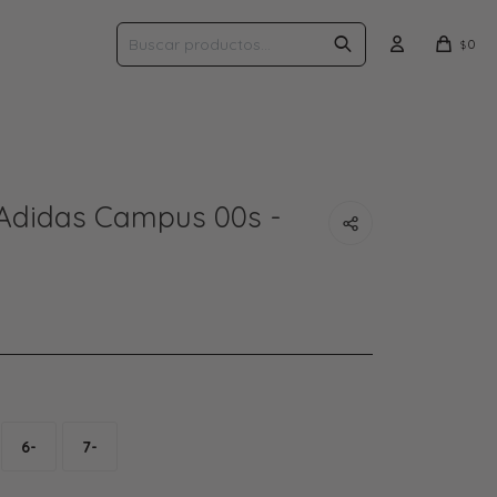
0
$
Adidas Campus 00s -
6-
7-