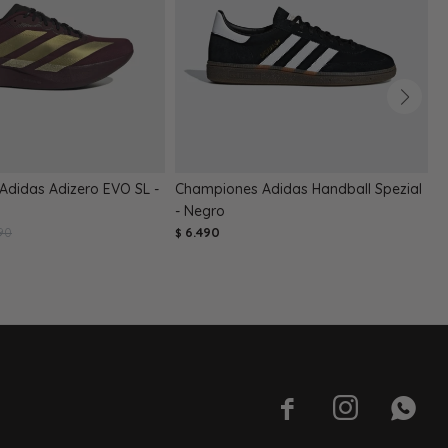
didas Adizero EVO SL -
Championes Adidas Handball Spezial
C
- Negro
-
90
6.490
$
$


