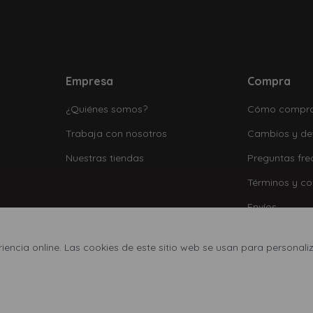
Empresa
Compra
¿Quiénes somos?
Cómo compr
Trabaja con nosotros
Cambios y de
Nuestras tiendas
Preguntas fre
Términos y co
Envíos
encia online. Las cookies de este sitio web se usan para personaliz