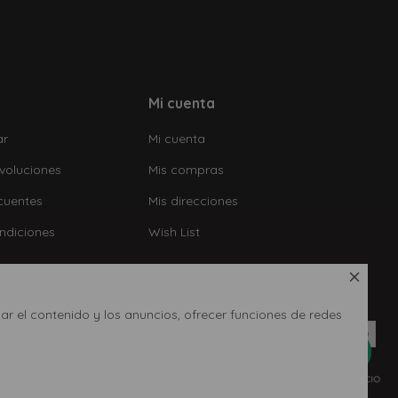
Mi cuenta
ar
Mi cuenta
voluciones
Mis compras
cuentes
Mis direcciones
ndiciones
Wish List

ar el contenido y los anuncios, ofrecer funciones de redes