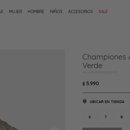
AS
MUJER
HOMBRE
NIÑOS
ACCESORIOS
SALE
Championes 
Verde
ADHP3541450600
5.990
$
UBICAR EN TIENDA
6
7
8