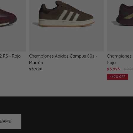
 RS - Rojo
Championes Adidas Campus 80s -
Championes A
Marrón
Rojo
5.990
5.993
9.9
$
$
$
40
BIRME