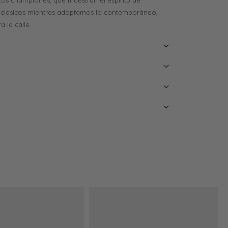
tos championes, que muestran el espíritu de
s clásicos mientras adoptamos lo contemporáneo,
 la calle.