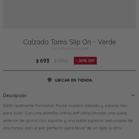
Calzado Toms Slip On - Verde
TO100206432844
693
990
$
$
30
UBICAR EN TIENDA
Descripción
Estilo realmente funcional. Ponte nuestro calzado y estarás listo
para todo. Con una plantilla OrthoLite® ultracómoda, una suela
exterior de goma con soporte y una parte superior texturizada de
dos tonos, ¡son el par perfecto para llevar de un lado a otro!