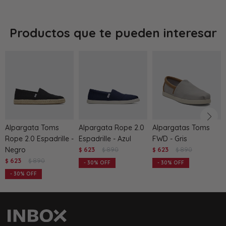
Productos que te pueden interesar
Alpargata Toms
Alpargata Rope 2.0
Alpargatas Toms
Rope 2.0 Espadrille -
Espadrille - Azul
FWD - Gris
Negro
623
890
623
890
$
$
$
$
623
890
$
$
30
30
30