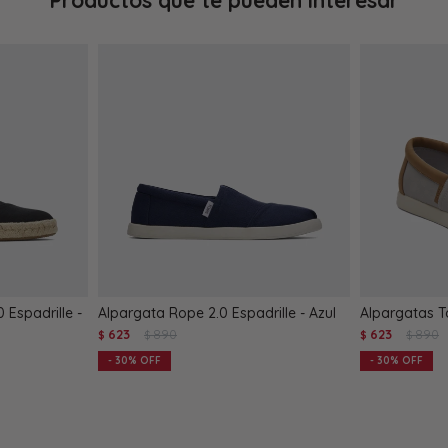
Productos que te pueden interesar
Espadrille -
Alpargata Rope 2.0 Espadrille - Azul
Alpargatas T
623
890
623
890
$
$
$
$
30
30