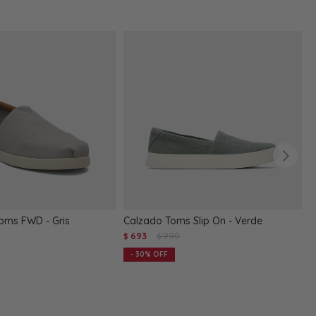
oms FWD - Gris
Calzado Toms Slip On - Verde
A
693
990
$
$
$
30