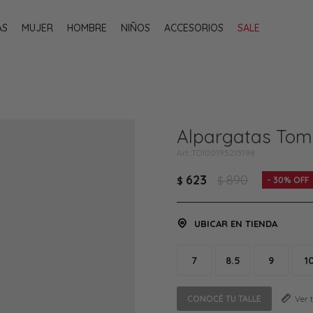
AS
MUJER
HOMBRE
NIÑOS
ACCESORIOS
SALE
Alpargatas Tom
TO100195215198
623
890
$
$
30
UBICAR EN TIENDA
7
8.5
9
1
CONOCÉ TU TALLE
Ver 