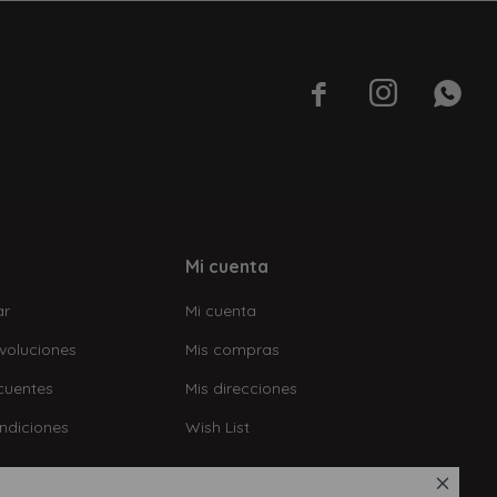



Mi cuenta
ar
Mi cuenta
voluciones
Mis compras
cuentes
Mis direcciones
ndiciones
Wish List
