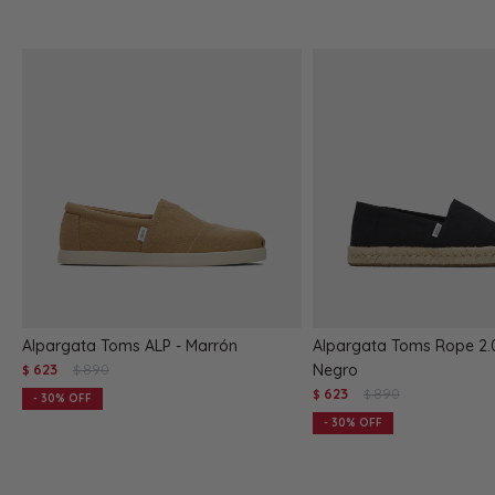
Alpargata Toms ALP - Marrón
Alpargata Toms Rope 2.0 
623
890
Negro
$
$
623
890
$
$
30
30