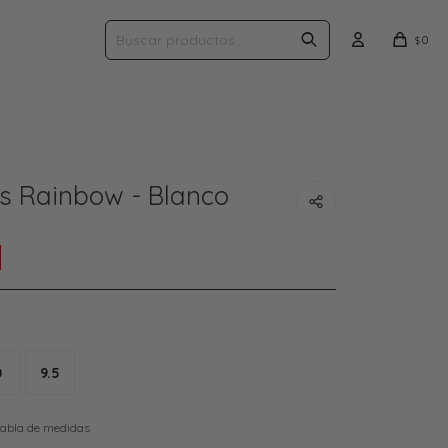
0
$
s Rainbow - Blanco
0
9.5
tabla de medidas