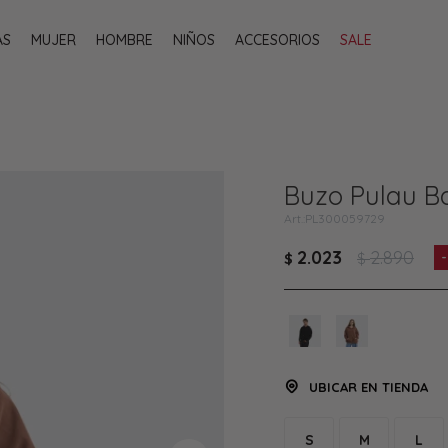
AS
MUJER
HOMBRE
NIÑOS
ACCESORIOS
SALE
Buzo Pulau B
PL300059729
2.023
2.890
$
$
UBICAR EN TIENDA
S
M
L