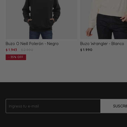
Buzo O Neill Polerón - Negro
Buzo Wrangler - Blanco
1.943
2.990
1.990
$
$
$
35
SUSCRI