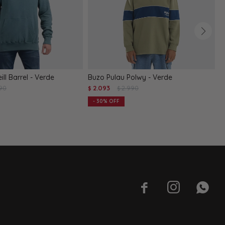
ll Barrel - Verde
Buzo Pulau Polwy - Verde
C
90
2.093
2.990
B
$
$
$
30


