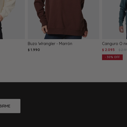
Buzo Wrangler - Marrón
Canguro O nei
1.990
2.093
2.9
$
$
$
30
BIRME