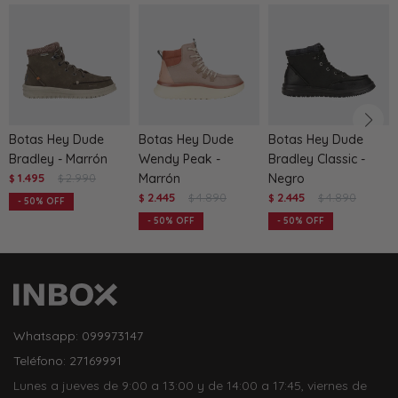
Botas Hey Dude
Botas Hey Dude
Botas Hey Dude
Bradley - Marrón
Wendy Peak -
Bradley Classic -
1.495
2.990
Marrón
Negro
$
$
2.445
4.890
2.445
4.890
$
$
$
$
50
50
50
Whatsapp: 099973147
Teléfono: 27169991
Lunes a jueves de 9:00 a 13:00 y de 14:00 a 17:45, viernes de