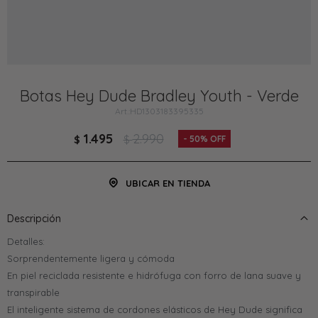
Botas Hey Dude Bradley Youth - Verde
HD1303183395335
1.495
2.990
$
$
50
UBICAR EN TIENDA
Descripción
Detalles:
Sorprendentemente ligera y cómoda
En piel reciclada resistente e hidrófuga con forro de lana suave y
transpirable
El inteligente sistema de cordones elásticos de Hey Dude significa