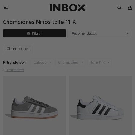

Championes Niños talle 11-K
Recomendados
Championes
Filtrando por:
Calzado
Championes
Talle 11-K
Quitar filtros