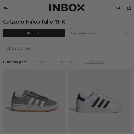

Calzado Niños talle 11-K
Recomendados
Championes
Quitar filtros
Filtrando por:
Calzado
Talle 11-K