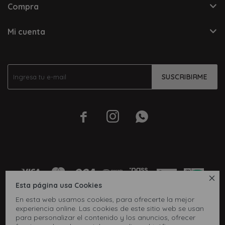
Compra
Mi cuenta
SUSCRIBIRME




Esta página usa Cookies
En esta web usamos cookies, para ofrecerte la mejor
experiencia online. Las cookies de este sitio web se usan
para personalizar el contenido y los anuncios, ofrecer