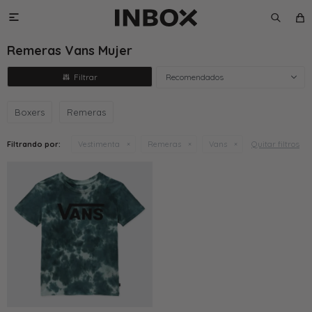

Remeras Vans Mujer
Recomendados
Boxers
Remeras
Quitar filtros
Filtrando por:
Vestimenta
Remeras
Vans