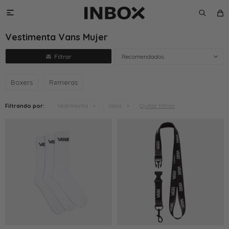

Vestimenta Vans Mujer
Recomendados
Boxers
Remeras
Quitar filtros
Filtrando por:
Vestimenta
Vans