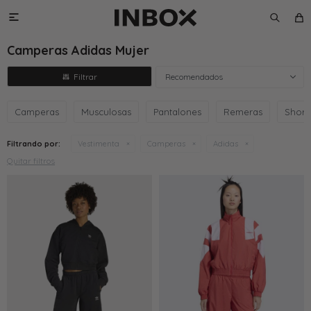

Camperas Adidas Mujer
Recomendados
Camperas
Musculosas
Pantalones
Remeras
Short
Filtrando por:
Vestimenta
Camperas
Adidas
Quitar filtros