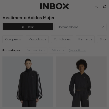

Vestimenta Adidas Mujer
Recomendados
Camperas
Musculosas
Pantalones
Remeras
Short
Quitar filtros
Filtrando por:
Vestimenta
Adidas