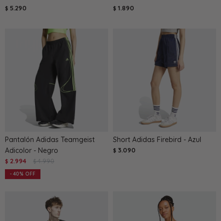
5.290
1.890
$
$
Pantalón Adidas Teamgeist
Short Adidas Firebird - Azul
Adicolor - Negro
3.090
$
2.994
4.990
$
$
40