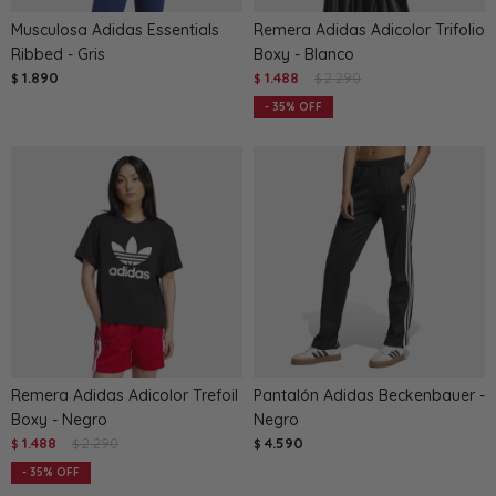
Musculosa Adidas Essentials
Remera Adidas Adicolor Trifolio
Ribbed - Gris
Boxy - Blanco
1.890
1.488
2.290
$
$
$
35
Remera Adidas Adicolor Trefoil
Pantalón Adidas Beckenbauer -
Boxy - Negro
Negro
1.488
2.290
4.590
$
$
$
35