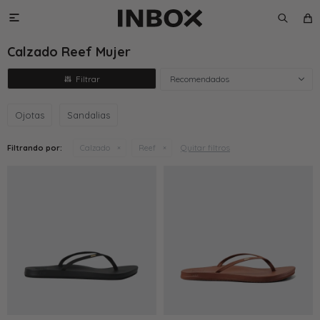

Calzado Reef Mujer
Recomendados
Ojotas
Sandalias
Quitar filtros
Filtrando por:
Calzado
Reef