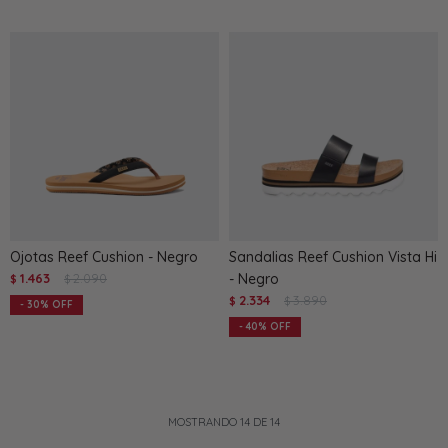
Ojotas Reef Cushion - Negro
Sandalias Reef Cushion Vista Hi
1.463
2.090
- Negro
$
$
2.334
3.890
$
$
30
40
MOSTRANDO
14
DE
14