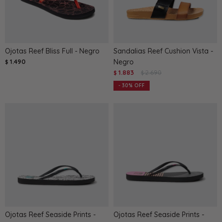
Ojotas Reef Bliss Full - Negro
Sandalias Reef Cushion Vista -
1.490
Negro
$
1.883
2.690
$
$
30
Ojotas Reef Seaside Prints -
Ojotas Reef Seaside Prints -