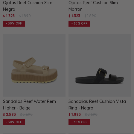
Ojotas Reef Cushion Slim -
Ojotas Reef Cushion Slim -
Negro
Marrón
1.323
1.890
1.323
1.890
$
$
$
$
30
30
Sandalias Reef Water Rem
Sandalias Reef Cushion Vista
Higher - Beige
Ring - Negro
2.583
3.690
1.883
2.690
$
$
$
$
30
30