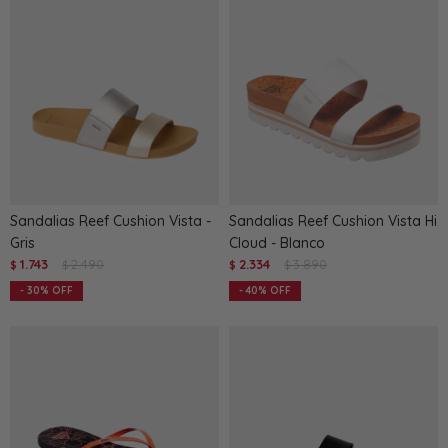
Sandalias Reef Cushion Vista -
Sandalias Reef Cushion Vista Hi
Gris
Cloud - Blanco
1.743
2.490
2.334
3.890
$
$
$
$
30
40