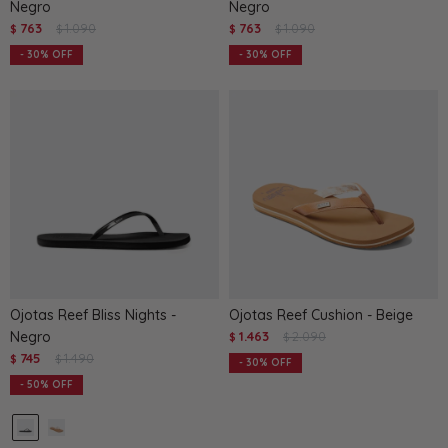
Negro
Negro
763
1.090
763
1.090
$
$
$
$
30
30
Ojotas Reef Bliss Nights -
Ojotas Reef Cushion - Beige
Negro
1.463
2.090
$
$
745
1.490
$
$
30
50