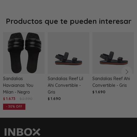
Productos que te pueden interesar
Sandalias
Sandalias Reef Lil
Sandalias Reef Ahi
Havaianas You
Ahi Convertible -
Convertible - Gris
Milan - Negro
Gris
1.690
$
1.673
2.390
1.690
$
$
$
30