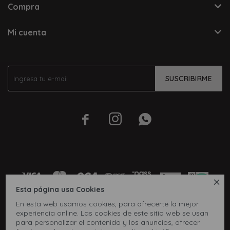
Compra
Mi cuenta
SUSCRIBIRME




Esta página usa Cookies
En esta web usamos cookies, para ofrecerte la mejor
experiencia online. Las cookies de este sitio web se usan
para personalizar el contenido y los anuncios, ofrecer