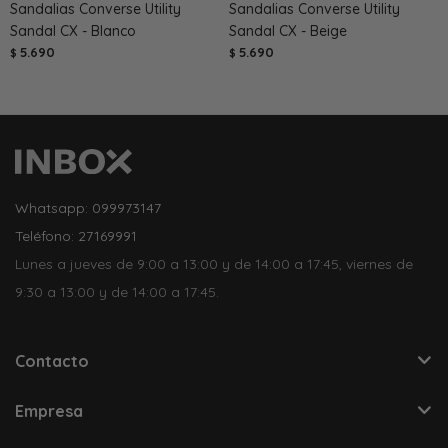
Sandalias Converse Utility
Sandalias Converse Utility
Sandal CX - Blanco
Sandal CX - Beige
5.690
5.690
$
$
Whatsapp: 099973147
Teléfono: 27169991
Lunes a jueves de 9:00 a 13:00 y de 14:00 a 17:45, viernes de
9:30 a 13:00 y de 14:00 a 17:45.
Contacto
Empresa