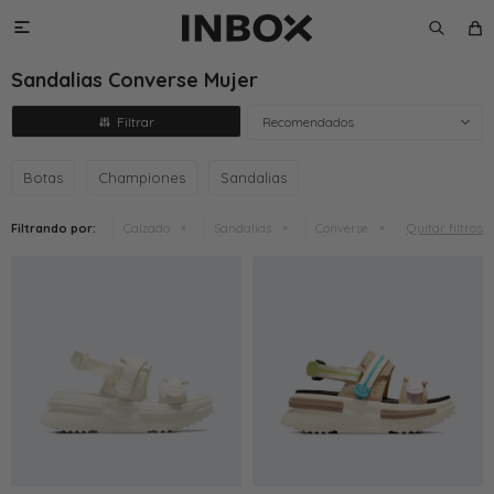

Sandalias Converse Mujer
Recomendados
Botas
Championes
Sandalias
Quitar filtros
Filtrando por:
Calzado
Sandalias
Converse