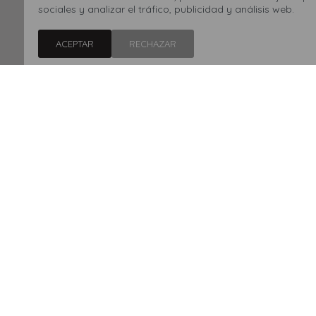
sociales y analizar el tráfico, publicidad y análisis web.
ACEPTAR
RECHAZAR
Championes Conver
Star Lift Platform 
3.353
4.790
$
$
30