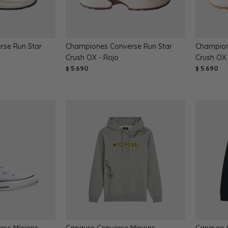
se Run Star
Championes Converse Run Star
Champion
Crush OX - Rojo
Crush OX 
5.690
5.690
$
$
se Minions
Canguro Converse Minions
Canguro 