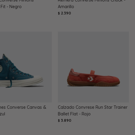
Fit - Negro
Amarillo
2.390
$
es Converse Canvas &
Calzado Convrese Run Star Trainer
zul
Ballet Flat - Rojo
3.890
$