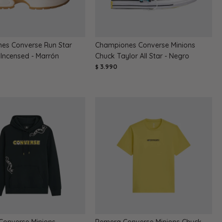
es Converse Run Star
Championes Converse Minions
Incensed - Marrón
Chuck Taylor All Star - Negro
3.990
$
Converse Minions
Remera Converse Minions Chuck -