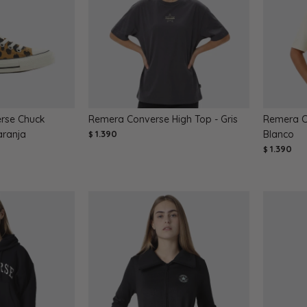
rse Chuck
Remera Converse High Top - Gris
Remera C
aranja
1.390
Blanco
$
1.390
$