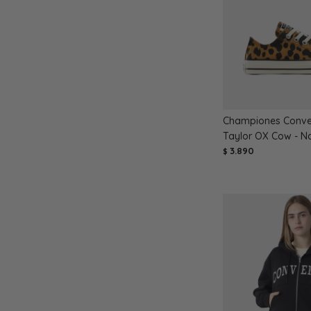
Championes Conve
Taylor OX Cow - N
3.890
$