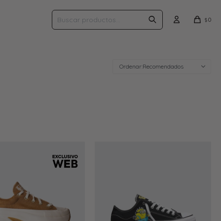
0
$
Recomendados