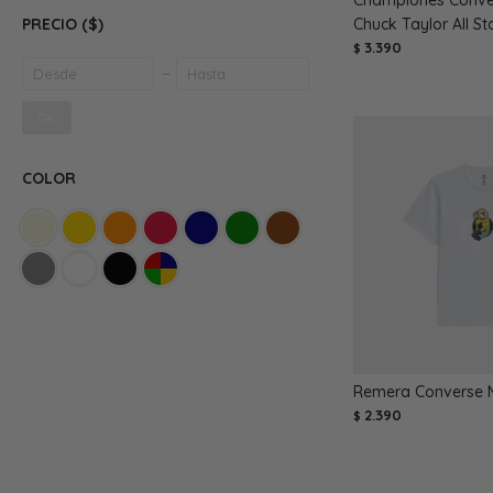
Chuck Taylor All St
PRECIO
($)
3.390
$
OK
COLOR
Remera Converse M
2.390
$