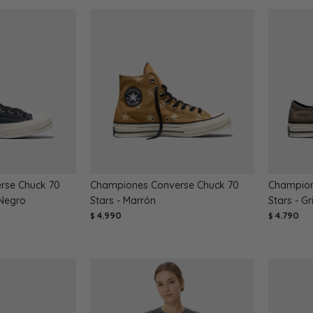
rse Chuck 70
Championes Converse Chuck 70
Champion
Negro
Stars - Marrón
Stars - Gr
4.990
4.790
$
$