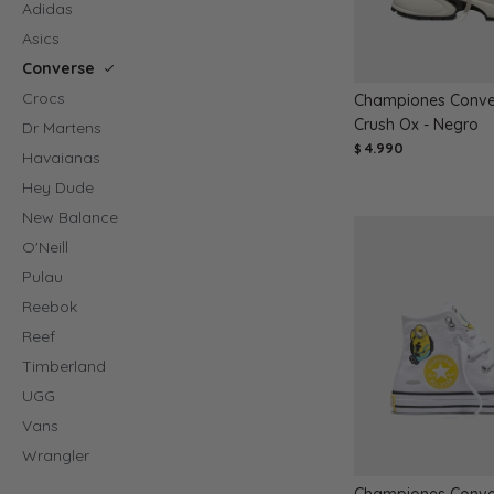
Adidas
Asics
Converse
Crocs
Championes Conver
Crush Ox - Negro
Dr Martens
4.990
$
Havaianas
Hey Dude
New Balance
O'Neill
Pulau
Reebok
Reef
Timberland
UGG
Vans
Wrangler
Championes Conver