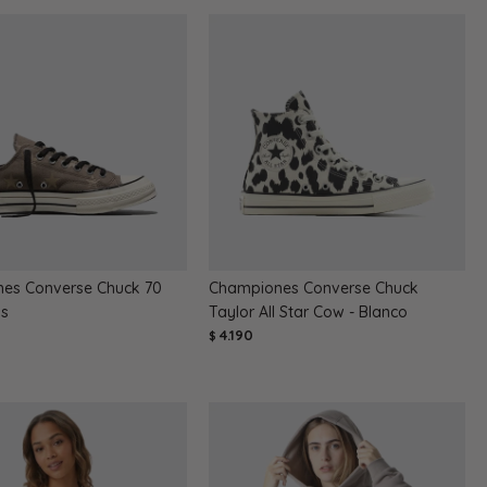
es Converse Chuck 70
Championes Converse Chuck
is
Taylor All Star Cow - Blanco
4.190
$