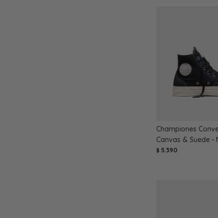
Championes Conve
Canvas & Suede - 
5.390
$