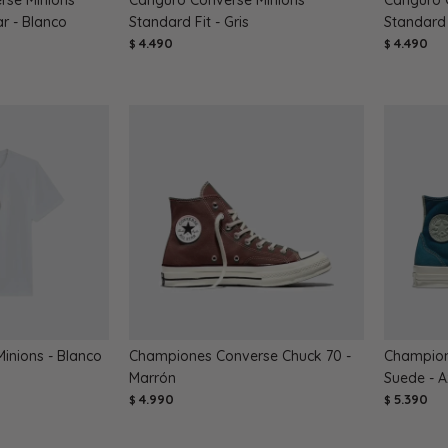
ar - Blanco
Standard Fit - Gris
Standard 
4.490
4.490
$
$
inions - Blanco
Championes Converse Chuck 70 -
Champion
Marrón
Suede - A
4.990
5.390
$
$