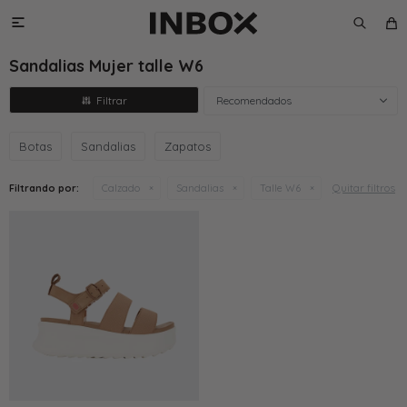

Sandalias Mujer talle W6
Recomendados
Botas
Sandalias
Zapatos
Quitar filtros
Filtrando por:
Calzado
Sandalias
Talle W6