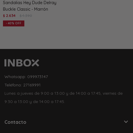
Sandalias Hey Dude Delray
Buckle Classic - Marrón
2.634
4.390
$
$
40
Whatsapp: 099973147
Teléfono: 27169991
Lunes a jueves de 9:00 a 13:00 y de 14:00 a 17:45, viernes de
9:30 a 13:00 y de 14:00 a 17:45.
Contacto