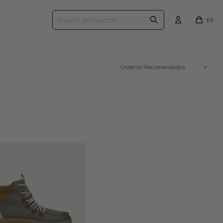
0
$
Recomendados