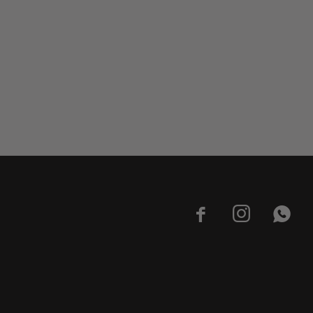


