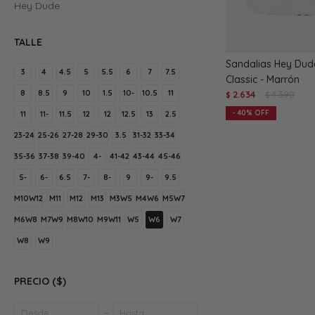
Hey Dude
TALLE
Sandalias Hey Dud
3
4
4.5
5
5.5
6
7
7.5
Classic - Marrón
8
8.5
9
10
1.5
10-
10.5
11
2.634
4.390
$
$
40
11
11-
11.5
12
12
12.5
13
2.5
23-24
25-26
27-28
29-30
3.5
31-32
33-34
35-36
37-38
39-40
4-
41-42
43-44
45-46
5-
6-
6.5
7-
8-
9
9-
9.5
M10W12
M11
M12
M13
M3W5
M4W6
M5W7
M6W8
M7W9
M8W10
M9W11
W5
W6
W7
W8
W9
PRECIO
($)