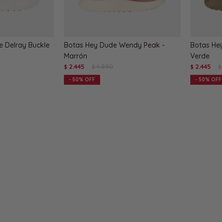
e Delray Buckle
Botas Hey Dude Wendy Peak -
Botas He
Marrón
Verde
2.445
4.890
2.445
$
$
$
$
50
50