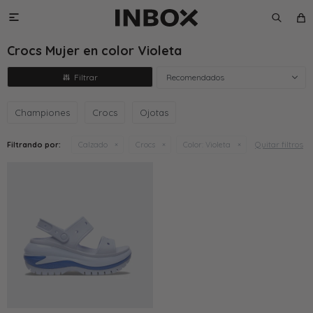

Crocs Mujer en color Violeta
Recomendados
Championes
Crocs
Ojotas
Quitar filtros
Filtrando por:
Calzado
Crocs
Color:
Violeta