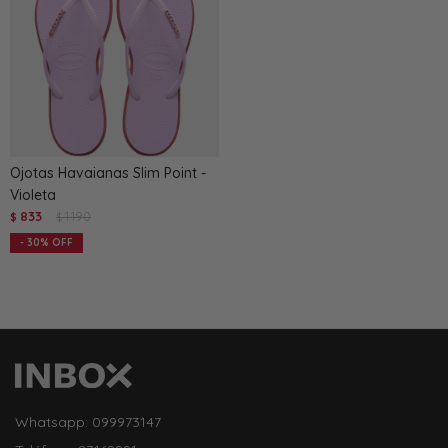
Ojotas Havaianas Slim Point -
Violeta
833
1.190
$
$
30
Whatsapp: 099973147