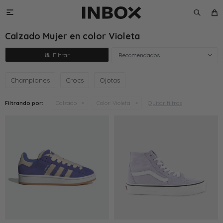

Calzado Mujer en color Violeta
Recomendados
Championes
Crocs
Ojotas
Quitar filtros
Filtrando por:
Calzado
Color:
Violeta