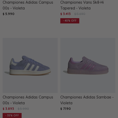
Championes Adidas Campus
Championes Vans Sk8-Hi
00s - Violeta
Tapered - Violeta
5.990
3.413
5.690
$
$
$
40
Championes Adidas Campus
Championes Adidas Sambae -
00s - Violeta
Violeta
3.893
5.990
7.190
$
$
$
35