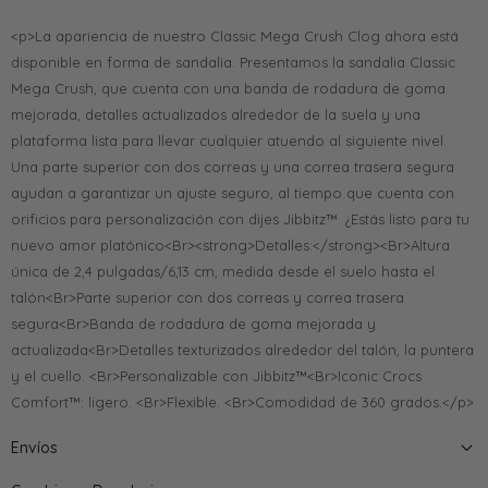
<p>La apariencia de nuestro Classic Mega Crush Clog ahora está
disponible en forma de sandalia. Presentamos la sandalia Classic
Mega Crush, que cuenta con una banda de rodadura de goma
mejorada, detalles actualizados alrededor de la suela y una
plataforma lista para llevar cualquier atuendo al siguiente nivel.
Una parte superior con dos correas y una correa trasera segura
ayudan a garantizar un ajuste seguro, al tiempo que cuenta con
orificios para personalización con dijes Jibbitz™. ¿Estás listo para tu
nuevo amor platónico<Br><strong>Detalles:</strong><Br>Altura
única de 2,4 pulgadas/6,13 cm, medida desde el suelo hasta el
talón<Br>Parte superior con dos correas y correa trasera
segura<Br>Banda de rodadura de goma mejorada y
actualizada<Br>Detalles texturizados alrededor del talón, la puntera
y el cuello. <Br>Personalizable con Jibbitz™<Br>Iconic Crocs
Comfort™: ligero. <Br>Flexible. <Br>Comodidad de 360 grados.</p>
Envíos