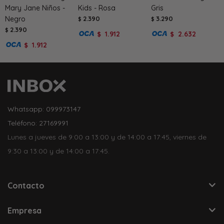
Mary Jane Niños -
Kids - Rosa
Gris
Negro
2.390
3.290
$
$
2.390
$
1.912
2.632
$
$
1.912
$
Whatsapp: 099973147
Teléfono: 27169991
Lunes a jueves de 9:00 a 13:00 y de 14:00 a 17:45, viernes de
9:30 a 13:00 y de 14:00 a 17:45.
Contacto
Empresa