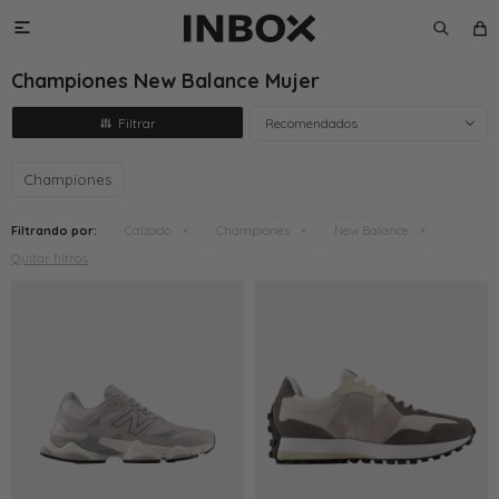

Championes New Balance Mujer
Recomendados
Championes
Filtrando por:
Calzado
Championes
New Balance
Quitar filtros