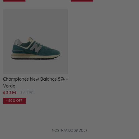
Championes New Balance 574 -
Verde
3.394
6.790
$
$
50
MOSTRANDO
39
DE
39