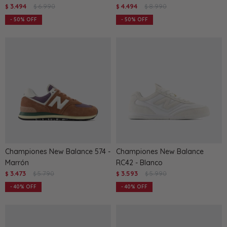
3.494
6.990
4.494
8.990
$
$
$
$
50
50
Championes New Balance 574 -
Championes New Balance
Marrón
RC42 - Blanco
3.473
5.790
3.593
5.990
$
$
$
$
40
40