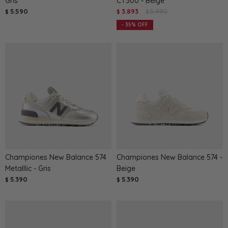
Gris
CT500 - Beige
5.590
3.893
5.990
$
$
$
35
Championes New Balance 574
Championes New Balance 574 -
Metalllic - Gris
Beige
5.390
5.390
$
$