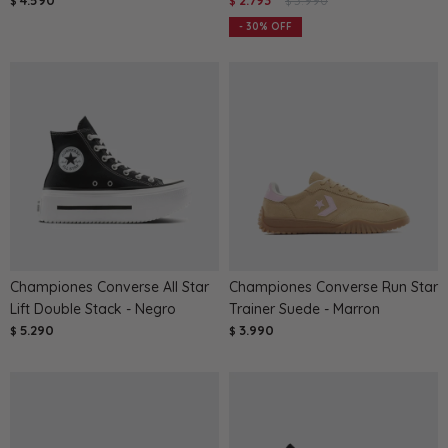
4.590
2.793
3.990
$
$
$
30
Championes Converse All Star
Championes Converse Run Star
Lift Double Stack - Negro
Trainer Suede - Marron
5.290
3.990
$
$