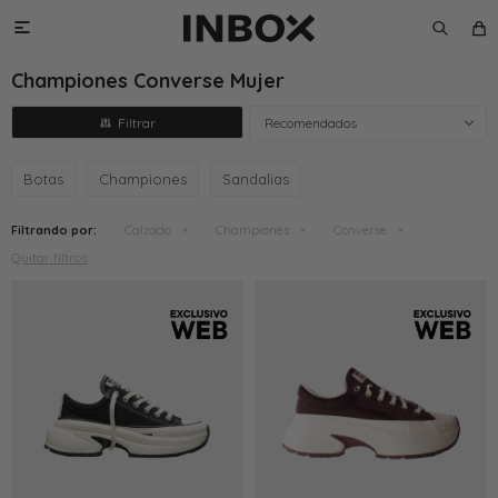

Championes Converse Mujer
Recomendados
Botas
Championes
Sandalias
Filtrando por:
Calzado
Championes
Converse
Quitar filtros