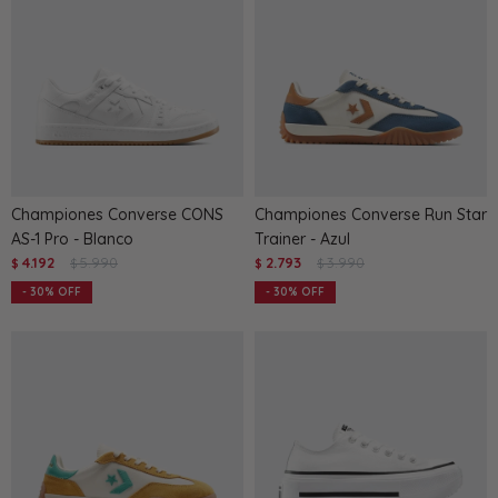
Championes Converse CONS
Championes Converse Run Star
AS-1 Pro - Blanco
Trainer - Azul
4.192
5.990
2.793
3.990
$
$
$
$
30
30