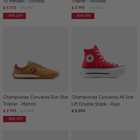
70 Metallic - Dorado
Trainer - Rosado
3.772
5.390
2.793
3.990
$
$
$
$
30
30
Championes Converse Run Star
Championes Converse All Star
Trainer - Marrón
Lift Double Stack - Rojo
2.793
3.990
5.290
$
$
$
30