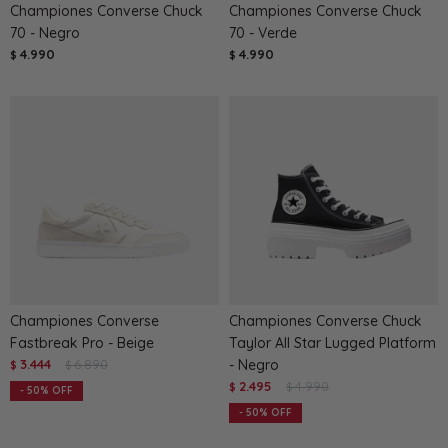
Championes Converse Chuck
Championes Converse Chuck
70 - Negro
70 - Verde
4.990
4.990
$
$
Championes Converse
Championes Converse Chuck
Fastbreak Pro - Beige
Taylor All Star Lugged Platform
3.444
6.890
- Negro
$
$
2.495
4.990
$
$
50
50