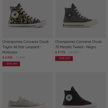
Championes Converse Chuck
Championes Converse Chuck
Taylor All Star Leopard -
70 Metallic Tweed - Negro
Multicolor
3.772
5.390
$
$
2.933
4.190
$
$
30
30