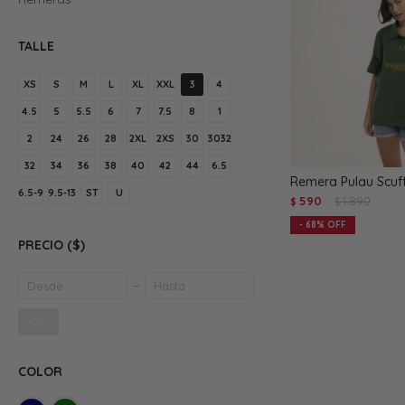
TALLE
XS
S
M
L
XL
XXL
3
4
4.5
5
5.5
6
7
7.5
8
1
2
24
26
28
2XL
2XS
30
3032
32
34
36
38
40
42
44
6.5
Remera Pulau Scuff
6.5-9
9.5-13
ST
U
590
1.890
$
$
68
PRECIO
($)
OK
COLOR