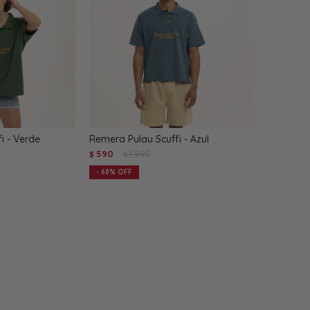
i - Verde
Remera Pulau Scuffi - Azul
590
1.890
$
$
68