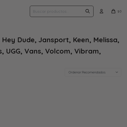
0
$
 Hey Dude, Jansport, Keen, Melissa,
s, UGG, Vans, Volcom, Vibram,
Recomendados