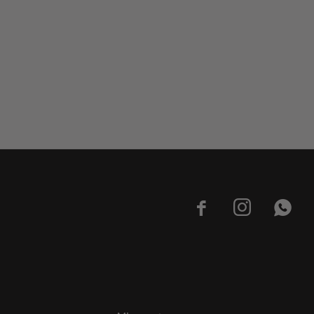


