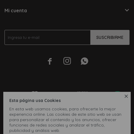
Mi cuenta
SUSCRIBIRME




Esta página usa Cookies
En esta web usamos cookies, para ofrecerte la mejor
experiencia online. Las cookies de este sitio web se usan
para personalizar el contenido y los anuncios, ofrecer
funciones de redes sociales y analizar el tráfico,
publicidad y análisis web.