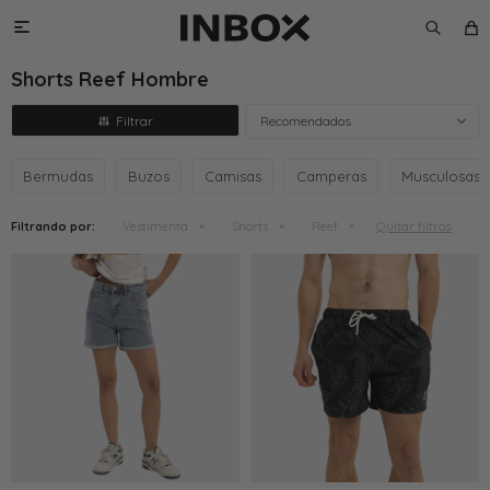

Shorts Reef Hombre
Recomendados
Bermudas
Buzos
Camisas
Camperas
Musculosas
Quitar filtros
Filtrando por:
Vestimenta
Shorts
Reef