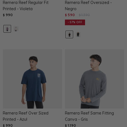
Remera Reef Regular Fit
Remera Reef Oversized -
Printed - Violeta
Negro
990
590
1.390
$
$
$
57
Remera Reef Over Sized
Remera Reef Same Fitting
Printed - Azul
Canva - Gris
990
1.190
$
$