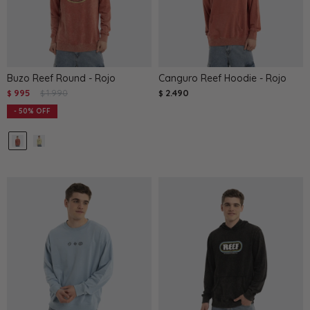
Buzo Reef Round - Rojo
Canguro Reef Hoodie - Rojo
995
1.990
2.490
$
$
$
50