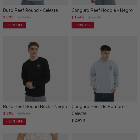
Buzo Reef Round - Celeste
Canguro Reef Hoodie - Negro
995
1.990
1.245
2.490
$
$
$
$
50
50
Buzo Reef Round Neck - Negro
Canguro Reef de Hombre -
995
1.990
Celeste
$
$
2.490
$
50