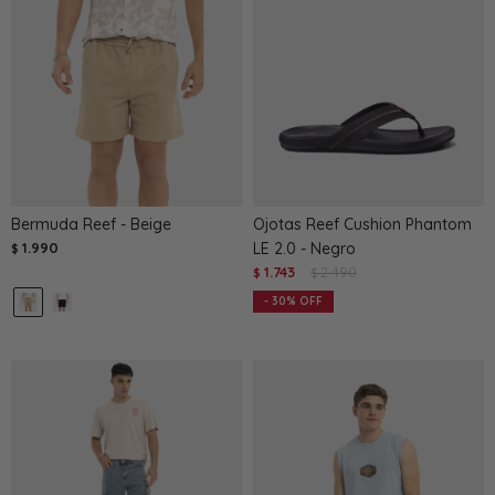
Bermuda Reef - Beige
Ojotas Reef Cushion Phantom
1.990
LE 2.0 - Negro
$
1.743
2.490
$
$
30