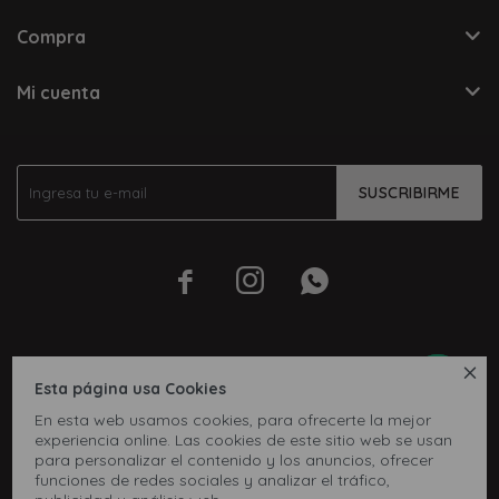
Compra
Mi cuenta
SUSCRIBIRME




Esta página usa Cookies
En esta web usamos cookies, para ofrecerte la mejor
experiencia online. Las cookies de este sitio web se usan
para personalizar el contenido y los anuncios, ofrecer
funciones de redes sociales y analizar el tráfico,