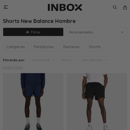

Shorts New Balance Hombre
Recomendados
Camperas
Pantalones
Remeras
Shorts
Filtrando por:
Vestimenta
Shorts
New Balance
Quitar filtros