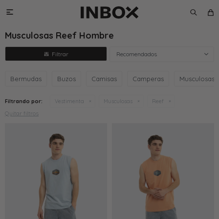

Musculosas Reef Hombre
Recomendados
Bermudas
Buzos
Camisas
Camperas
Musculosas
Filtrando por:
Vestimenta
Musculosas
Reef
Quitar filtros