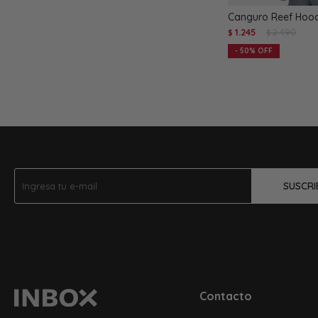
Canguro Reef Hood
1.245
2.490
$
$
50
SUSCRI
Contacto