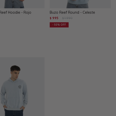
Reef Hoodie - Rojo
Buzo Reef Round - Celeste
995
1.990
$
$
50