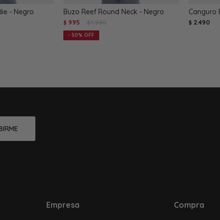
ie - Negro
Buzo Reef Round Neck - Negro
Canguro 
995
1.990
2.490
$
$
$
50
BIRME
Empresa
Compra