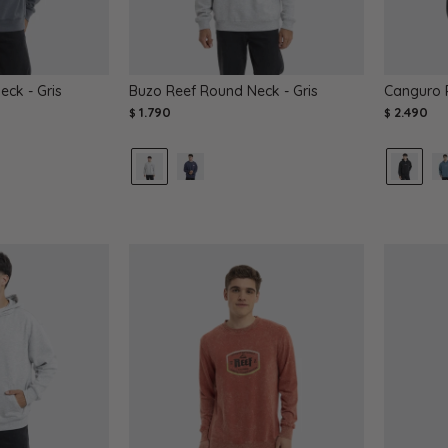
ck - Gris
Buzo Reef Round Neck - Gris
Canguro R
1.790
2.490
$
$