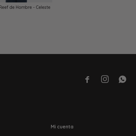
Reef de Hombre - Celeste



Mi cuenta