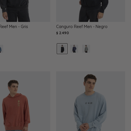
eef Men - Gris
Canguro Reef Men - Negro
2.490
$