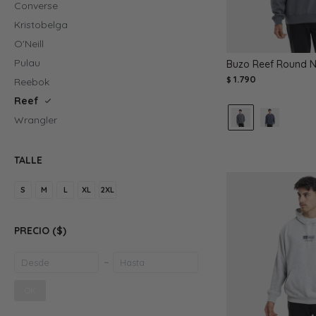
Converse
Kristobelga
O'Neill
Pulau
Buzo Reef Round Ne
1.790
$
Reebok
Reef
Wrangler
TALLE
S
M
L
XL
2XL
PRECIO
($)
OK