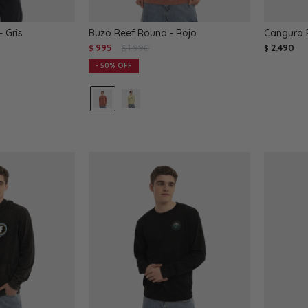
 Gris
Buzo Reef Round - Rojo
Canguro 
995
1.990
2.490
$
$
$
50