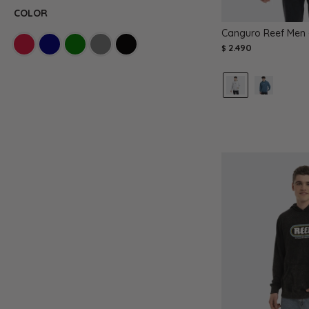
COLOR
Canguro Reef Men -
2.490
$