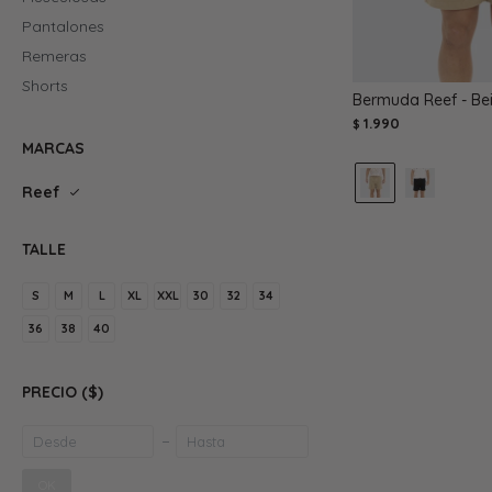
Pantalones
Remeras
Shorts
Bermuda Reef - Be
1.990
$
MARCAS
Reef
TALLE
S
M
L
XL
XXL
30
32
34
36
38
40
PRECIO
($)
OK