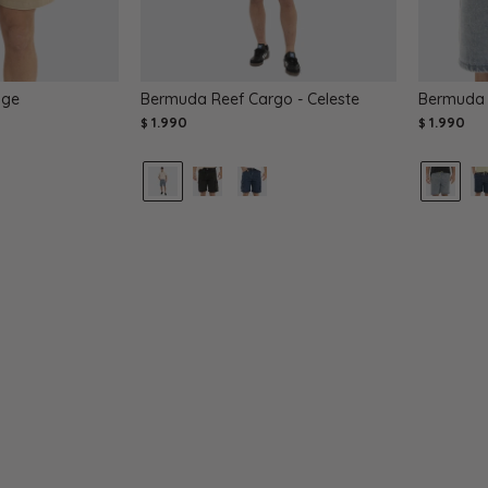
ige
Bermuda Reef Cargo - Celeste
Bermuda 
1.990
1.990
$
$