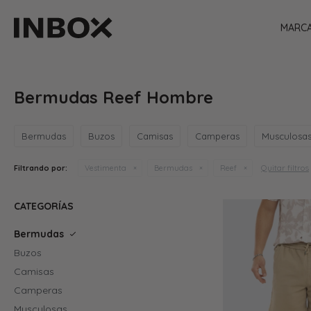
MARC
Bermudas Reef Hombre
Bermudas
Buzos
Camisas
Camperas
Musculosa
Quitar filtros
Filtrando por:
Vestimenta
Bermudas
Reef
CATEGORÍAS
Bermudas
Buzos
Camisas
Camperas
Musculosas