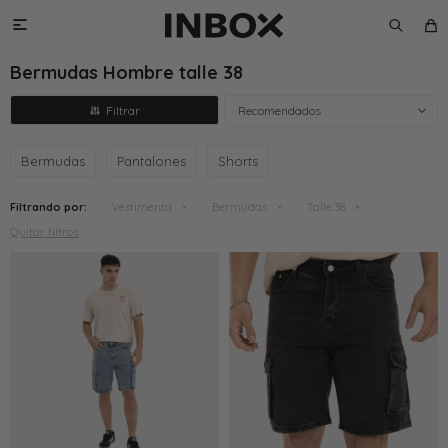

Bermudas Hombre talle 38
Recomendados
Bermudas
Pantalones
Shorts
Filtrando por:
Vestimenta
Bermudas
Talle 38
Quitar filtros