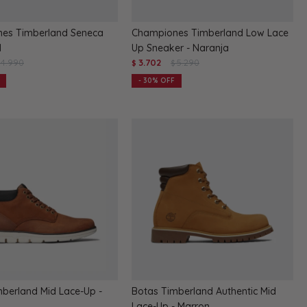
es Timberland Seneca
Championes Timberland Low Lace
l
Up Sneaker - Naranja
4.990
3.702
5.290
$
$
30
mberland Mid Lace-Up -
Botas Timberland Authentic Mid
Lace-Up - Marron