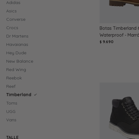
Adidas
Asics
Converse
Crocs
Botas Timberland 6
Waterproof - Marr
Dr Martens
9.690
$
Havaianas
Hey Dude
New Balance
Red Wing
Reebok
Reef
Timberland
Toms
UGG
Vans
TALLE