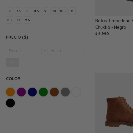
7
7.5
8
8.5
9
10
10.5
11
11.5
12
9.5
Botas Timberland 
Chukka - Negro
6.990
$
PRECIO
($)
OK
COLOR