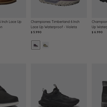
 Inch Lace Up
Championes Timberland 6 Inch
Champion
ón
Lace Up Waterproof - Violeta
Up Water
5.990
6.990
$
$