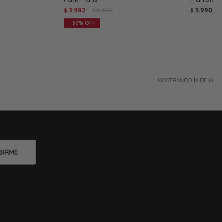
3.982
5.690
5.990
$
$
$
30
MOSTRANDO
16
DE
16
BIRME