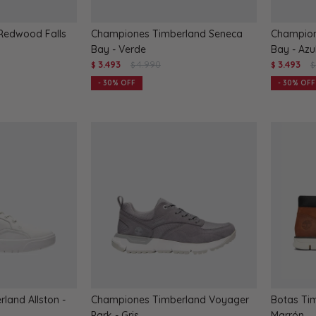
Redwood Falls
Championes Timberland Seneca
Champion
Bay - Verde
Bay - Azu
3.493
4.990
3.493
$
$
$
$
30
30
land Allston -
Championes Timberland Voyager
Botas Ti
Park - Gris
Marrón