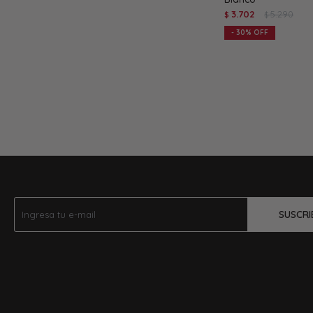
3.702
5.290
$
$
30
SUSCRI