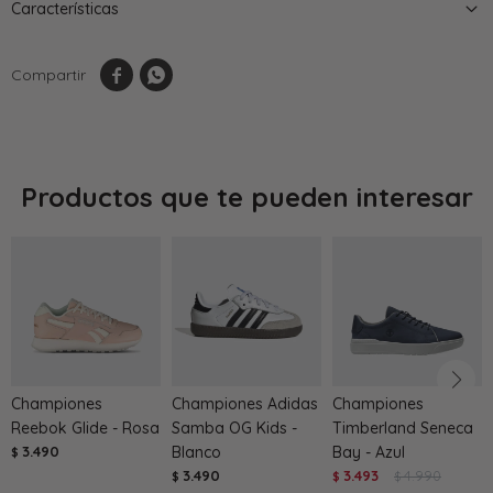
Características


Productos que te pueden interesar
Championes
Championes Adidas
Championes
Reebok Glide - Rosa
Samba OG Kids -
Timberland Seneca
3.490
Blanco
Bay - Azul
$
3.490
3.493
4.990
$
$
$