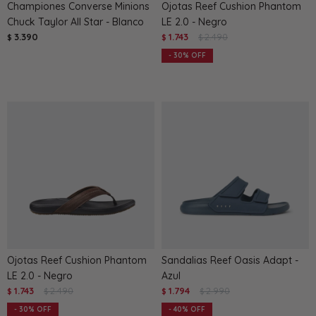
Championes Converse Minions
Ojotas Reef Cushion Phantom
Chuck Taylor All Star - Blanco
LE 2.0 - Negro
3.390
1.743
2.490
$
$
$
30
Ojotas Reef Cushion Phantom
Sandalias Reef Oasis Adapt -
LE 2.0 - Negro
Azul
1.743
2.490
1.794
2.990
$
$
$
$
30
40