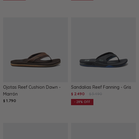
Ojotas Reef Cushion Dawn -
Sandalias Reef Fanning - Gris
Marrón
2.490
3.490
$
$
1.790
$
28