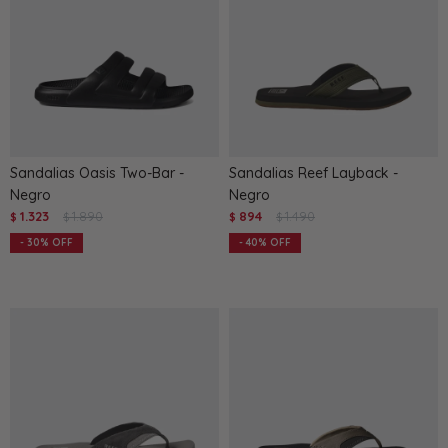
Sandalias Oasis Two-Bar -
Sandalias Reef Layback -
Negro
Negro
1.323
1.890
894
1.490
$
$
$
$
30
40