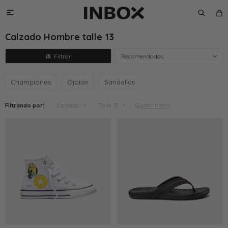

Calzado Hombre talle 13
Recomendados
Championes
Ojotas
Sandalias
Quitar filtros
Filtrando por:
Calzado
Talle 13