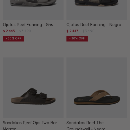
Ojotas Reef Fanning - Gris
Ojotas Reef Fanning - Negro
2.443
3.490
2.443
3.490
$
$
$
$
30
30
Sandalias Reef Ojai Two Bar -
Sandalias Reef The
Marrón
Groundswell - Negro