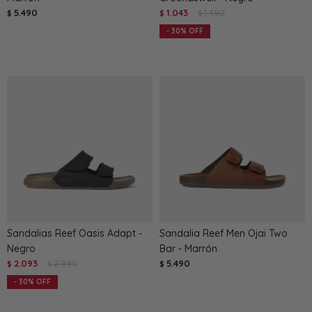
5.490
1.043
1.490
$
$
$
30
Sandalias Reef Oasis Adapt -
Sandalia Reef Men Ojai Two
Negro
Bar - Marrón
2.093
2.990
5.490
$
$
$
30