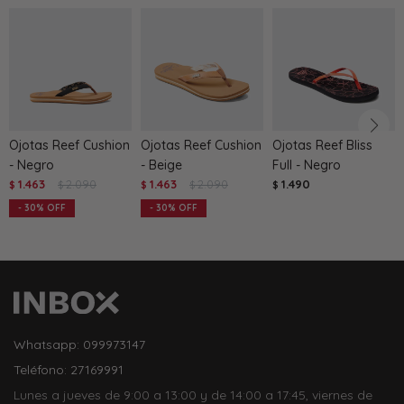
Ojotas Reef Cushion
Ojotas Reef Cushion
Ojotas Reef Bliss
- Negro
- Beige
Full - Negro
1.463
2.090
1.463
2.090
1.490
$
$
$
$
$
30
30
Whatsapp: 099973147
Teléfono: 27169991
Lunes a jueves de 9:00 a 13:00 y de 14:00 a 17:45, viernes de