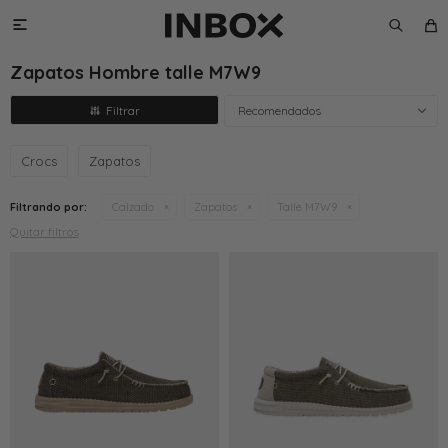

Zapatos Hombre talle M7W9
Recomendados
Crocs
Zapatos
Filtrando por:
Calzado
Zapatos
Talle M7W9
Quitar filtros