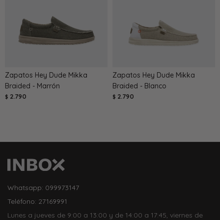
Zapatos Hey Dude Mikka
Zapatos Hey Dude Mikka
Braided - Marrón
Braided - Blanco
2.790
2.790
$
$
Whatsapp: 099973147
Teléfono: 27169991
Lunes a jueves de 9:00 a 13:00 y de 14:00 a 17:45, viernes de