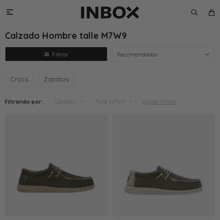

Calzado Hombre talle M7W9
Recomendados
Crocs
Zapatos
Quitar filtros
Filtrando por:
Calzado
Talle M7W9