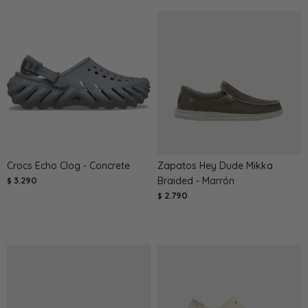
Crocs Echo Clog - Concrete
Zapatos Hey Dude Mikka
3.290
Braided - Marrón
$
2.790
$