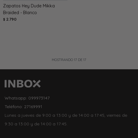
Zapatos Hey Dude Mikka
Braided - Blanco
2.790
$
MOSTRANDO
17
DE
17
Whatsapp: 099973147
Teléfono: 27169991
Lunes a jueves de 9:00 a 13:00 y de 14:00 a 17:45, viernes de
9:30 a 13:00 y de 14:00 a 17:45.