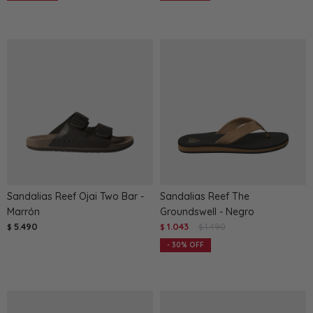
Sandalias Reef Ojai Two Bar -
Sandalias Reef The
Marrón
Groundswell - Negro
5.490
1.043
1.490
$
$
$
30