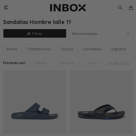

Sandalias Hombre talle 11
Recomendados
Botas
Championes
Ojotas
Sandalias
Zapatos
Quitar filtros
Filtrando por:
Calzado
Sandalias
Talle 11