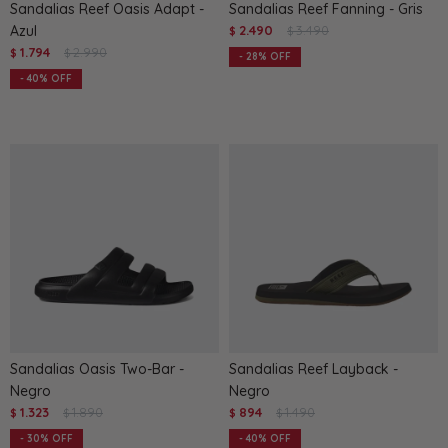
Sandalias Reef Oasis Adapt -
Sandalias Reef Fanning - Gris
Azul
2.490
3.490
$
$
1.794
2.990
$
$
28
40
Sandalias Oasis Two-Bar -
Sandalias Reef Layback -
Negro
Negro
1.323
1.890
894
1.490
$
$
$
$
30
40