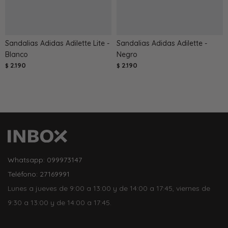
Sandalias Adidas Adilette Lite -
Sandalias Adidas Adilette -
Blanco
Negro
2.190
2.190
$
$
Whatsapp: 099973147
Teléfono: 27169991
Lunes a jueves de 9:00 a 13:00 y de 14:00 a 17:45, viernes de
9:30 a 13:00 y de 14:00 a 17:45.