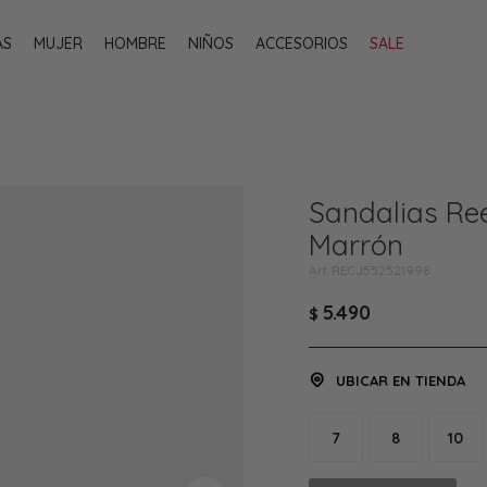
AS
MUJER
HOMBRE
NIÑOS
ACCESORIOS
SALE
Sandalias Ree
Marrón
RECJ552521998
5.490
$
UBICAR EN TIENDA
7
8
10