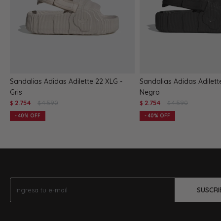
Sandalias Adidas Adilette 22 XLG -
Sandalias Adidas Adilett
Gris
Negro
2.754
4.590
2.754
4.590
$
$
$
$
40
40
SUSCRI