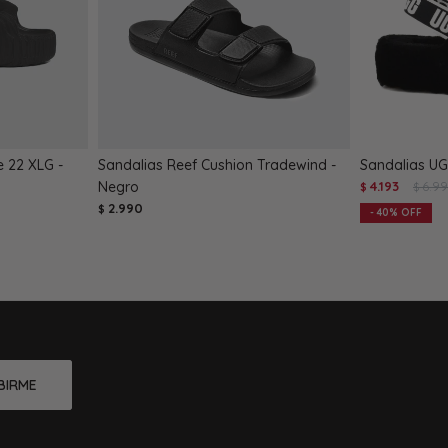
e 22 XLG -
Sandalias Reef Cushion Tradewind -
Sandalias UG
Negro
4.193
6.9
$
$
2.990
$
40
BIRME