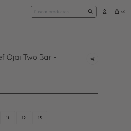
0
$
f Ojai Two Bar -
11
12
13