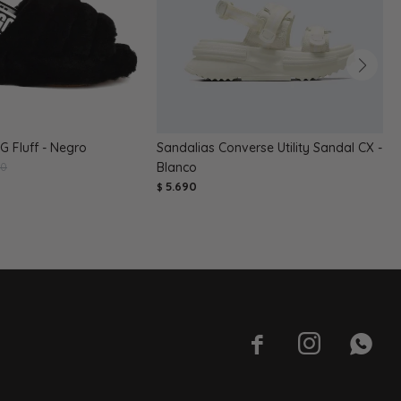
G Fluff - Negro
Sandalias Converse Utility Sandal CX -
S
90
Blanco
B
5.690
$
$


