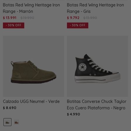
Botas Red Wing Heritage Iron
Botas Red Wing Heritage Iron
Range - Marrón
Range - Gris
13.991
19.990
9.792
13.990
$
$
$
$
30
30
Calzado UGG Neumel - Verde
Botitas Converse Chuck Taylor
8.690
Eco Cuero Plataforma - Negro
$
4.990
$