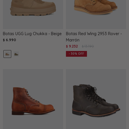
Botas UGG Lug Chukka - Beige
Botas Red Wing 2953 Rover -
6.990
Marrón
$
9.232
13.190
$
$
30