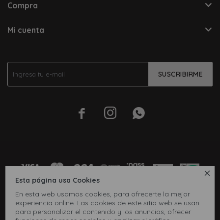
Compra
Mi cuenta
SUSCRIBIRME




Esta página usa Cookies
En esta web usamos cookies, para ofrecerte la mejor
experiencia online. Las cookies de este sitio web se usan
para personalizar el contenido y los anuncios, ofrecer