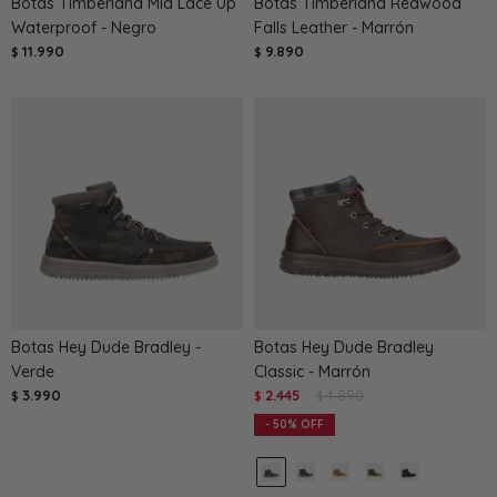
Botas Timberland Mid Lace Up
Botas Timberland Redwood
Waterproof - Negro
Falls Leather - Marrón
11.990
9.890
$
$
Botas Hey Dude Bradley -
Botas Hey Dude Bradley
Verde
Classic - Marrón
3.990
2.445
4.890
$
$
$
50