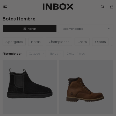

Botas Hombre
Recomendados
Alpargatas
Botas
Championes
Crocs
Ojotas
S
Quitar filtros
Filtrando por:
Calzado
Botas