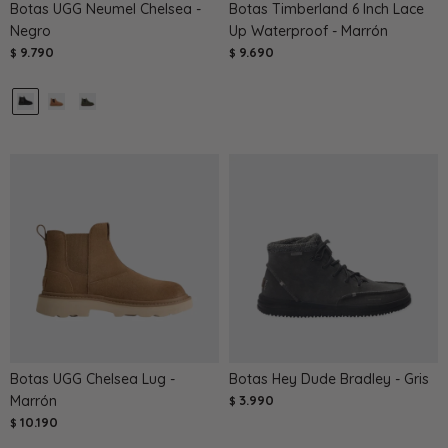
Botas UGG Neumel Chelsea -
Botas Timberland 6 Inch Lace
Negro
Up Waterproof - Marrón
9.790
9.690
$
$
Botas UGG Chelsea Lug -
Botas Hey Dude Bradley - Gris
Marrón
3.990
$
10.190
$