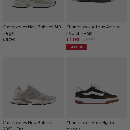
Championes New Balance 740 -
Championes Adidas Adizero
Beige
EVO SL - Rojo
5.790
5.993
9.990
$
$
$
40
Championes New Balance
Championes Vans Hylane -
9060 - Gris
Marrón