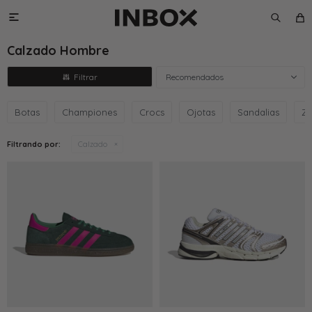

Calzado Hombre
Recomendados
Botas
Championes
Crocs
Ojotas
Sandalias
Za
Filtrando por:
Calzado