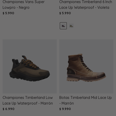
Championes Vans Super
Championes Timberland 6 Inch
Lowpro - Negro
Lace Up Waterproof - Violeta
5.990
5.990
$
$
Championes Timberland Low
Botas Timberland Mid Lace Up
Lace Up Waterproof - Marrón
- Marrón
6.990
9.990
$
$