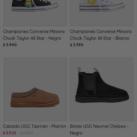
Championes Converse Minions
Championes Converse Minions
Chuck Taylor All Star - Negro
Chuck Taylor All Star - Blanco
3.990
3.390
$
$
Calzado UGG Tasman - Marrón
Botas UGG Neumel Chelsea -
5.522
7.890
Negro
$
$