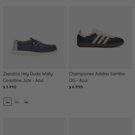
Zapatos Hey Dude Wally
Championes Adidas Samba
Coastline Jute - Azul
OG - Azul
3.990
6.990
$
$