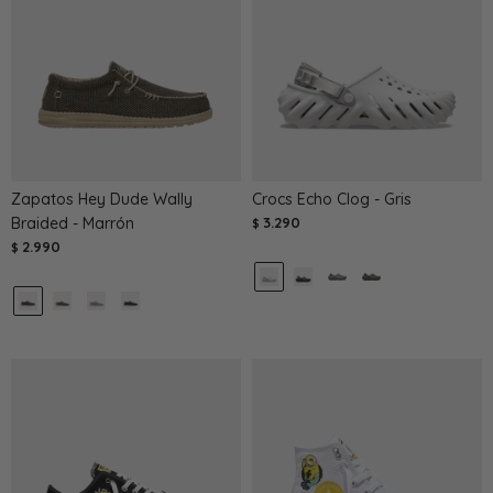
Zapatos Hey Dude Wally
Crocs Echo Clog - Gris
Braided - Marrón
3.290
$
2.990
$