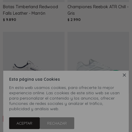
Botas Timberland Redwood
Championes Reebok ATR Chill -
Falls Leather - Marrón
Gris
9.890
2.990
$
$

Esta página usa Cookies
En esta web usamos cookies, para ofrecerte la mejor
experiencia online. Las cookies de este sitio web se usan
Championes Reebok Club C 85
para personalizar el contenido y los anuncios, ofrecer
Championes Reebok Road
funciones de redes sociales y analizar el tráfico,
- Blanco
Prime - Blanco
publicidad y análisis web.
3.672
4.590
3.912
4.890
$
$
$
$
20
20
ACEPTAR
RECHAZAR