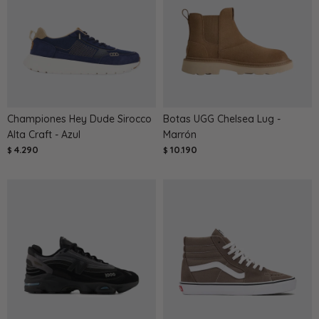
Championes Hey Dude Sirocco
Botas UGG Chelsea Lug -
Alta Craft - Azul
Marrón
4.290
10.190
$
$