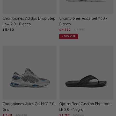
Championes Adidas Drop Step
Championes Asics Gel 1130 -
Low 2.0 - Blanco
Blanco
5.490
4.892
6.990
$
$
$
30
Championes Asics Gel NYC 2.0 -
Ojotas Reef Cushion Phantom
Gris
LE 2.0 - Negro
7.911
9.890
1.743
2.490
$
$
$
$