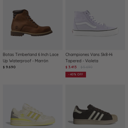
Botas Timberland 6 Inch Lace
Championes Vans Sk8-Hi
Up Waterproof - Marrón
Tapered - Violeta
9.690
3.413
5.690
$
$
$
40