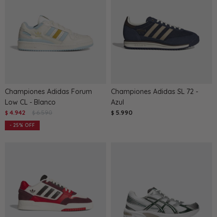
Championes Adidas Forum
Championes Adidas SL 72 -
Low CL - Blanco
Azul
4.942
6.590
5.990
$
$
$
25