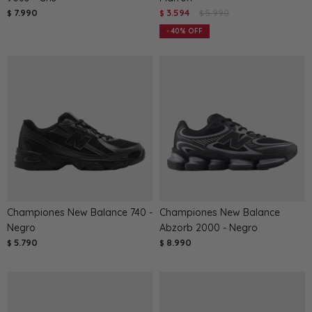
7.990
3.594
5.990
$
$
$
40
Championes New Balance 740 -
Championes New Balance
Negro
Abzorb 2000 - Negro
5.790
8.990
$
$