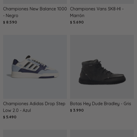
Championes New Balance 1000
Championes Vans SK8-HI -
- Negro
Marrón
8.590
5.690
$
$
Championes Adidas Drop Step
Botas Hey Dude Bradley - Gris
Low 2.0 - Azul
3.990
$
5.490
$