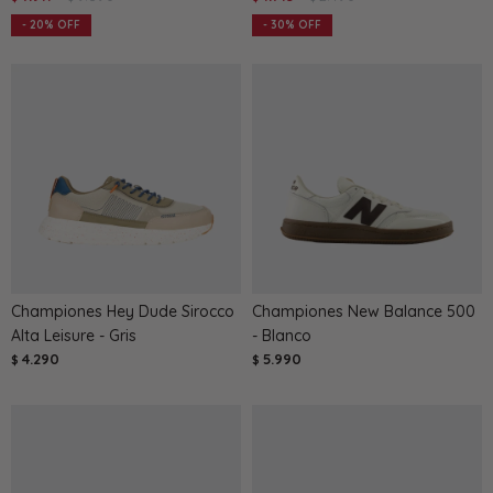
20
30
Championes Hey Dude Sirocco
Championes New Balance 500
Alta Leisure - Gris
- Blanco
4.290
5.990
$
$