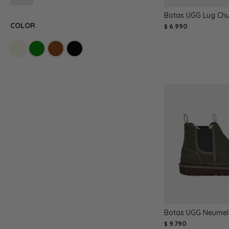
Botas UGG Lug Chu
COLOR
6.990
$
Botas UGG Neumel 
9.790
$