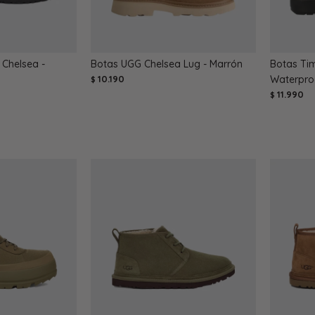
Chelsea -
Botas UGG Chelsea Lug - Marrón
Botas Ti
10.190
Waterpro
$
11.990
$