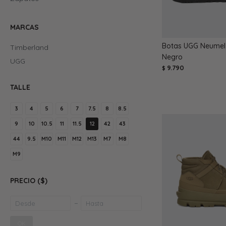
MARCAS
Botas UGG Neumel 
Timberland
Negro
UGG
9.790
$
TALLE
3
4
5
6
7
7.5
8
8.5
9
10
10.5
11
11.5
12
42
43
44
9.5
M10
M11
M12
M13
M7
M8
M9
PRECIO
($)
OK