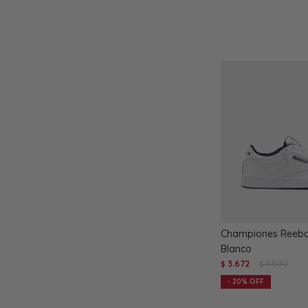
Championes Reebok
Blanco
3.672
4.590
$
$
20