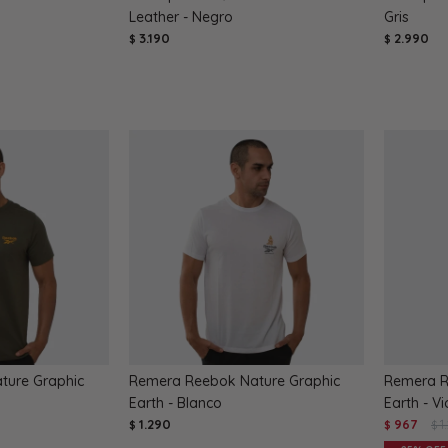
Leather - Negro
Gris
3.190
2.990
$
$
ture Graphic
Remera Reebok Nature Graphic
Remera R
Earth - Blanco
Earth - Vi
1.290
967
1
$
$
$