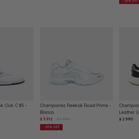
25
 Club C 85 -
Championes Reebok Road Prime -
Champion
Blanco
Leather 
3.912
4.890
2.990
$
$
$
20