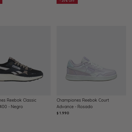
25
es Reebok Classic
Championes Reebok Court
2400 - Negro
Advance - Rosado
1.990
$