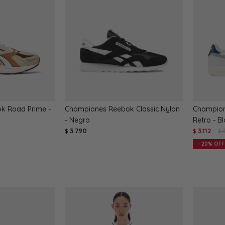
k Road Prime -
Championes Reebok Classic Nylon
Champion
- Negro
Retro - B
3.790
3.112
$
$
$
20