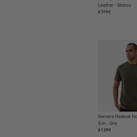
Leather - Blanco
3.190
$
Remera Reebok Na
Sun - Gris
1.290
$