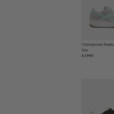
Championes Reebok
Gris
2.990
$