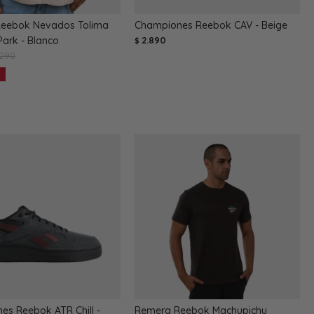
eebok Nevados Tolima
Championes Reebok CAV - Beige
Park - Blanco
2.890
$
.290
es Reebok ATR Chill -
Remera Reebok Machupichu