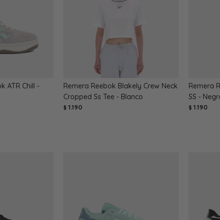
 ATR Chill -
Remera Reebok Blakely Crew Neck
Remera R
Cropped Ss Tee - Blanco
SS - Negr
1.190
1.190
$
$