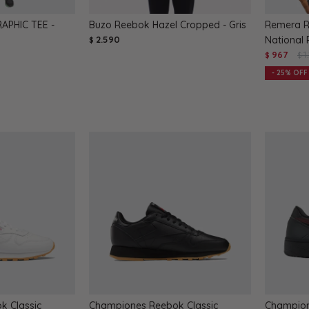
APHIC TEE -
Buzo Reebok Hazel Cropped - Gris
Remera R
2.590
National 
$
967
1
$
$
25
 Classic
Championes Reebok Classic
Champion