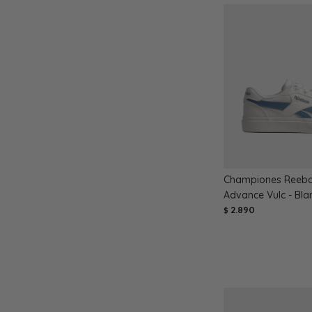
Championes Reebo
Advance Vulc - Bla
2.890
$