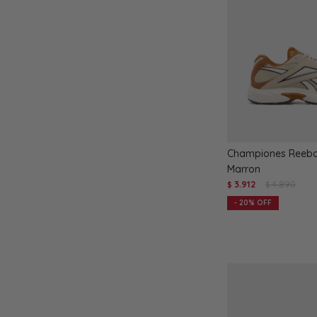
Championes Reebo
Marron
3.912
4.890
$
$
20