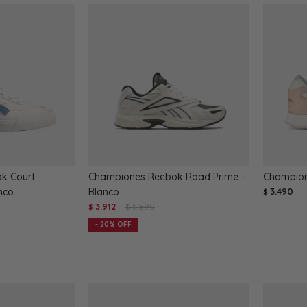
k Court
Championes Reebok Road Prime -
Champion
nco
Blanco
3.490
$
3.912
4.890
$
$
20