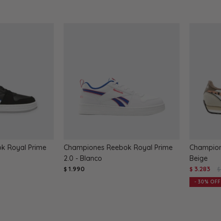
k Royal Prime
Championes Reebok Royal Prime
Champion
2.0 - Blanco
Beige
1.990
3.283
$
$
$
30