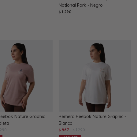
National Park - Negro
1.290
$
eebok Nature Graphic
Remera Reebok Nature Graphic -
oleta
Blanco
.290
967
1.290
$
$