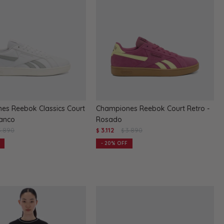
es Reebok Classics Court
Championes Reebok Court Retro -
lanco
Rosado
3.890
3.112
3.890
$
$
20