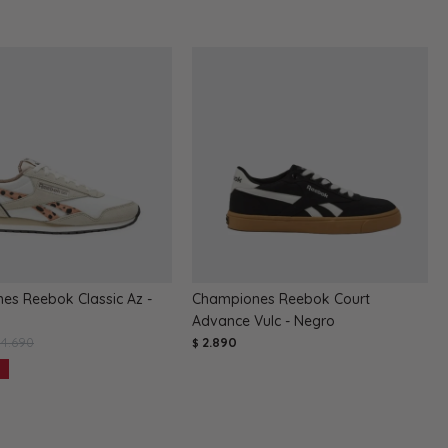
es Reebok Classic Az -
Championes Reebok Court
Advance Vulc - Negro
4.690
2.890
$