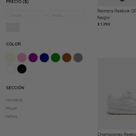
PRECIO
($)
Remera Reebok GR
Negro
1.290
$
OK
COLOR
SECCIÓN
Hombre
Mujer
Niños
Championes Reebok